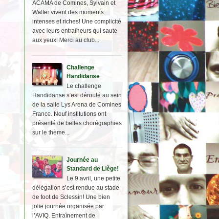
ACAMA de Comines, Sylvain et
Walter vivent des moments
intenses et riches! Une complicité
avec leurs entraîneurs qui saute
aux yeux! Merci au club...
Challenge
Handidanse
Le challenge
Handidanse s’est déroulé au sein
de la salle Lys Arena de Comines
France. Neuf institutions ont
présenté de belles chorégraphies
sur le thème...
Journée au
Standard de Liège!
Le 9 avril, une petite
délégation s’est rendue au stade
de foot de Sclessin! Une bien
jolie journée organisée par
l’AVIQ. Entraînement de