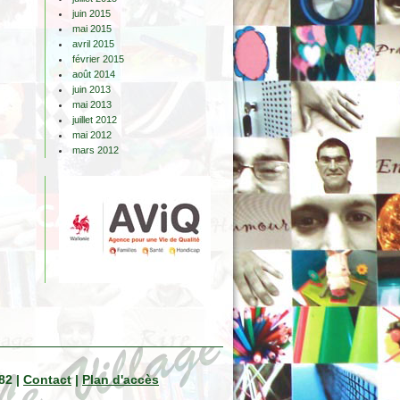
juin 2015
mai 2015
avril 2015
février 2015
août 2014
juin 2013
mai 2013
juillet 2012
mai 2012
mars 2012
82 |
Contact
|
Plan d'accès