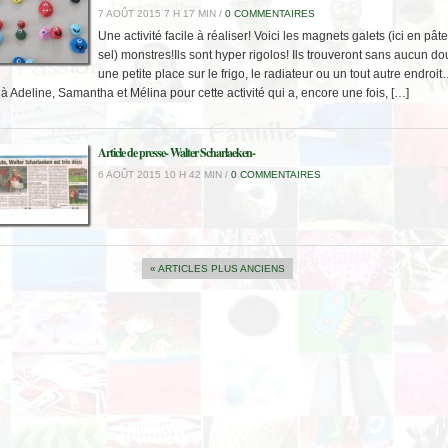
7 AOÛT 2015 7 H 17 MIN /
0 COMMENTAIRES
Une activité facile à réaliser! Voici les magnets galets (ici en pâte
sel) monstres!Ils sont hyper rigolos! Ils trouveront sans aucun do
une petite place sur le frigo, le radiateur ou un tout autre endroit
à Adeline, Samantha et Mélina pour cette activité qui a, encore une fois, […]
Article de presse- Walter Scharlaeken-
6 AOÛT 2015 10 H 42 MIN /
0 COMMENTAIRES
« ARTICLES PLUS ANCIENS