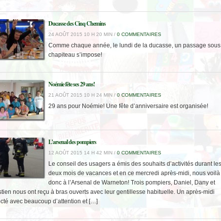
Ducasse des Cinq Chemins
24 AOÛT 2015 10 H 20 MIN /
0 COMMENTAIRES
Comme chaque année, le lundi de la ducasse, un passage sous 
chapiteau s’impose!
Noémie fête ses 29 ans!
21 AOÛT 2015 10 H 24 MIN /
0 COMMENTAIRES
29 ans pour Noémie! Une fête d’anniversaire est organisée!
L’arsenal des pompiers
12 AOÛT 2015 14 H 42 MIN /
0 COMMENTAIRES
Le conseil des usagers a émis des souhaits d’activités durant le
deux mois de vacances et en ce mercredi après-midi, nous voilà
donc à l’Arsenal de Warneton! Trois pompiers, Daniel, Dany et
tien nous ont reçu à bras ouverts avec leur gentillesse habituelle. Un après-midi
cté avec beaucoup d’attention et […]