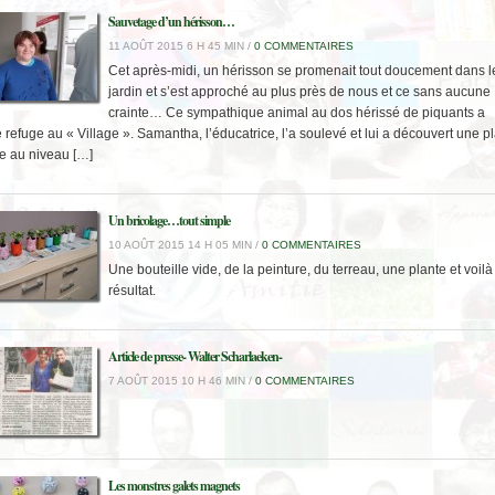
Sauvetage d’un hérisson…
11 AOÛT 2015 6 H 45 MIN /
0 COMMENTAIRES
Cet après-midi, un hérisson se promenait tout doucement dans l
jardin et s’est approché au plus près de nous et ce sans aucune
crainte… Ce sympathique animal au dos hérissé de piquants a
 refuge au « Village ». Samantha, l’éducatrice, l’a soulevé et lui a découvert une pl
e au niveau […]
Un bricolage…tout simple
10 AOÛT 2015 14 H 05 MIN /
0 COMMENTAIRES
Une bouteille vide, de la peinture, du terreau, une plante et voilà
résultat.
Article de presse- Walter Scharlaeken-
7 AOÛT 2015 10 H 46 MIN /
0 COMMENTAIRES
Les monstres galets magnets