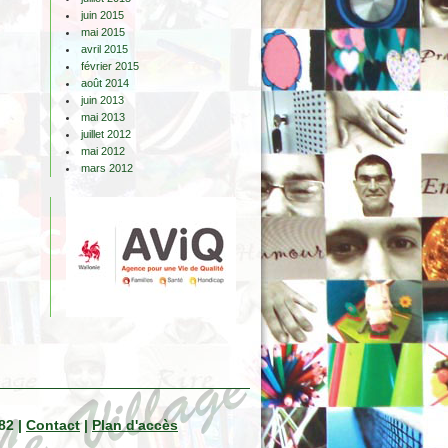
juin 2015
mai 2015
avril 2015
février 2015
août 2014
juin 2013
mai 2013
juillet 2012
mai 2012
mars 2012
82 |
Contact
|
Plan d'accès