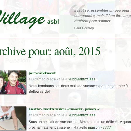
chive pour: août, 2015
Journée à Bellewaerde
31 AOÛT 2015 10 H 42 MIN /
0 COMMENTAIRES
Nous terminons ces deux mois de vacances par une journée à
Bellewaerde!
Un atelier « bracelets brésiliens » et un atelier « patisserie »!
25 AOÛT 2015 10 H 30 MIN /
0 COMMENTAIRES
Sous un petit air de vacances… Mmmmmmm un délice!!!! A quan
prochain atelier patisserie « Rafaëllo maison »????