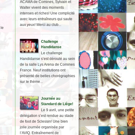
ACAMA de Comines, Sylvain et
Walter vivent des moments
intenses et riches! Une complicité
avec leurs entraîneurs qui saute
aux yeux! Merci au club...
le
Challenge
Handidanse
Le challenge
Handidanse s’est déroulé au sein
de la salle Lys Arena de Comines
France. Neuf institutions ont
présenté de belles chorégraphies
sur le thème...
Journée au
s
Standard de Liège!
Le 9 avril, une petite
délégation s’est rendue au stade
de foot de Sclessin! Une bien
jolie journée organisée par
l’AVIQ. Entraînement de