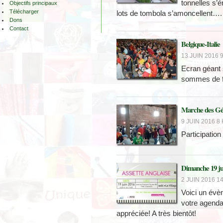
tonnelles s’
Objectifs principaux
Télécharger
lots de tombola s’amoncellent….
Dons
Contact
Belgique-Italie
13 JUIN 2016 9
Ecran géant
sommes de fi
Marche des Gé
9 JUIN 2016 8 
Participatio
Dimanche 19 jui
2 JUIN 2016 14
Voici un évè
votre agenda
appréciée! A très bientôt!