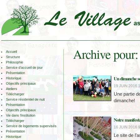
Archive pour:
Accueil
Structure
Philosophie
Service d’accueil de jour
Présentation
Un dimanche so
Historique
Objectifs principaux
19 JUIN 2016 1
Ateliers
Une partie de
Télécharger
Service résidentiel de nuit
dimanche!
Présentation
Objectifs principaux
Vie dans l’institution
Notre manifest
Télécharger
Service de logements supervisés
16 JUIN 2016 9
Présentation
Le site de l’
Historique