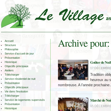
Archive pour:
Accueil
Structure
Philosophie
Service d’accueil de jour
Présentation
Goûter de Noël
Historique
Objectifs principaux
17 DÉCEMBRE 
Ateliers
Tradition obl
Télécharger
Service résidentiel de nuit
heureux au s
Présentation
nombreuse. A l’année prochain
Objectifs principaux
Vie dans l’institution
Télécharger
Marché de Noë
Service de logements supervisés
Présentation
15 DÉCEMBRE 
Historique