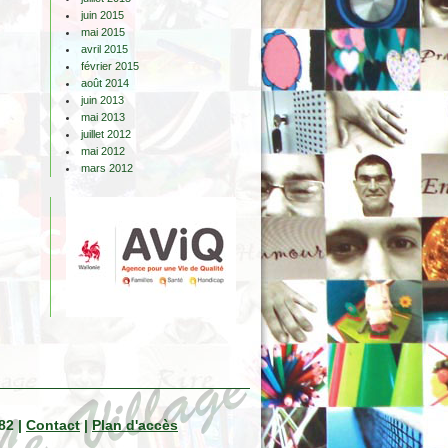
juin 2015
mai 2015
avril 2015
février 2015
août 2014
juin 2013
mai 2013
juillet 2012
mai 2012
mars 2012
82 |
Contact
|
Plan d'accès