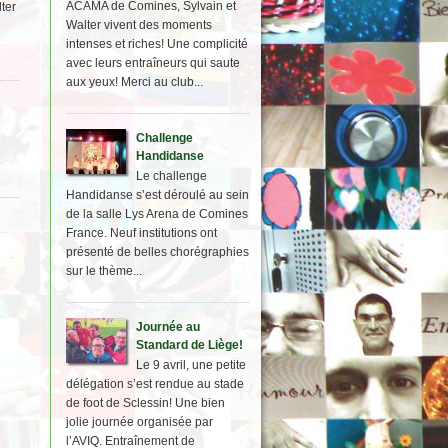
ACAMA de Comines, Sylvain et
ter
Walter vivent des moments
intenses et riches! Une complicité
avec leurs entraîneurs qui saute
aux yeux! Merci au club...
Challenge
Handidanse
Le challenge
Handidanse s’est déroulé au sein
de la salle Lys Arena de Comines
France. Neuf institutions ont
présenté de belles chorégraphies
sur le thème...
Journée au
Standard de Liège!
Le 9 avril, une petite
délégation s’est rendue au stade
de foot de Sclessin! Une bien
jolie journée organisée par
l’AVIQ. Entraînement de