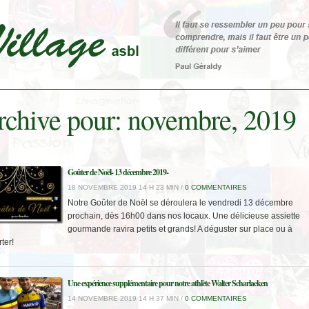
rchive pour: novembre, 2019
Goûter de Noël- 13 décembre 2019-
18 NOVEMBRE 2019 14 H 23 MIN /
0 COMMENTAIRES
Notre Goûter de Noël se déroulera le vendredi 13 décembre
prochain, dès 16h00 dans nos locaux. Une délicieuse assiette
gourmande ravira petits et grands! A déguster sur place ou à
ter!
Une expérience supplémentaire pour notre athlète Walter Scharlaeken
14 NOVEMBRE 2019 14 H 37 MIN /
0 COMMENTAIRES