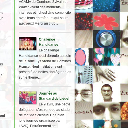
ACAMA de Comines, Sylvain et
Walter vivent des moments
intenses et riches! Une complicité
rs
avec leurs entraîneurs qui saute
ur
aux yeux! Merci au club...
Challenge
Handidanse
Le challenge
Handidanse s’est déroulé au sein
de la salle Lys Arena de Comines
es
France. Neuf institutions ont
présenté de belles chorégraphies
de
sur le thème...
Journée au
Standard de Liège!
Le 9 avril, une petite
délégation s’est rendue au stade
de foot de Sclessin! Une bien
ment
jolie journée organisée par
l’AVIQ. Entraînement de