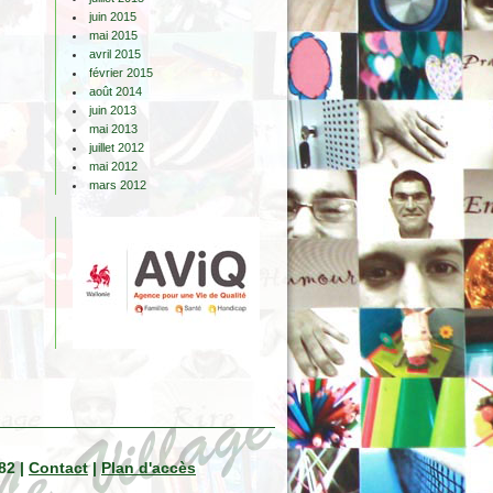
juin 2015
mai 2015
avril 2015
février 2015
août 2014
juin 2013
mai 2013
juillet 2012
mai 2012
mars 2012
82 |
Contact
|
Plan d'accès