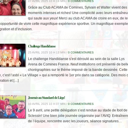
27 AVRIL 2025 10 H 19 MIN /
0 COMMENTAIRES
Grâce au Club ACAMA de Comines, Sylvain et Walter vivent des
moments intenses et riches! Une complicité avec leurs entraîneu
qui saute aux yeux! Merci au club ACAMA de croire en eux, de le
 l’opportunité de vivre cette magnifique expérience sportive. Un magnifique exemple
gration et d’inclusion.
Challenge Handidanse
25 AVRIL 2025 10 H 13 MIN /
0 COMMENTAIRES
Le challenge Handidanse s’est déroulé au sein de la salle Lys
Arena de Comines France. Neuf institutions ont présenté de bell
chorégraphies sur le thème imposé de la bande dessinée. Cette
 c’est l’asbl « Le Village » qui a remporté le 1er prix dans sa catégorie. Des mois 
ation et […]
Journée au Standard de Liège!
10 AVRIL 2025 10 H 07 MIN /
0 COMMENTAIRES
Le 9 avril, une petite délégation s’est rendue au stade de foot de
Sclessin! Une bien jolie journée organisée par l’AVIQ. Entraîne
de l’équipe, rencontre avec les joueurs, séance signatures…