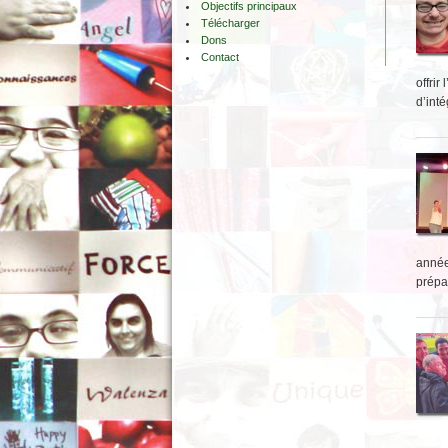
Objectifs principaux
Télécharger
Dons
Contact
offrir
d’inté
année,
prépar