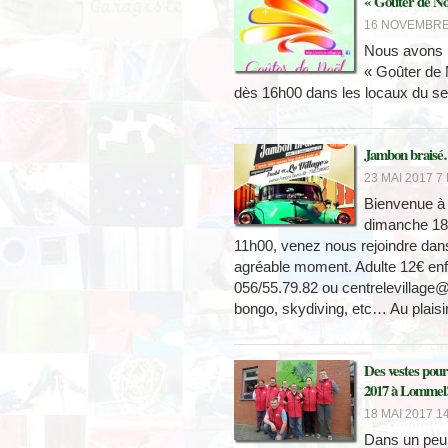
« Goûter de No
16 NOVEMBRE 
Nous avons le
« Goûter de 
dès 16h00 dans les locaux du ser
Jambon braisé
23 MAI 2017 7 
Bienvenue à C
dimanche 18 
11h00, venez nous rejoindre dans
agréable moment. Adulte 12€ enf
056/55.79.82 ou centrelevillage@s
bongo, skydiving, etc… Au plaisi
Des vestes pour
2017 à Lommel
18 MAI 2017 14
Dans un peu