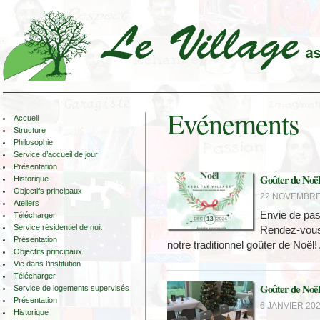
Evénements
Accueil
Structure
Philosophie
Service d’accueil de jour
Présentation
Goûter de Noël
Historique
Objectifs principaux
22 NOVEMBRE 
Ateliers
Envie de pa
Télécharger
Service résidentiel de nuit
Rendez-vous 
Présentation
notre traditionnel goûter de Noël!
Objectifs principaux
Vie dans l’institution
Télécharger
Goûter de Noël
Service de logements supervisés
Présentation
6 JANVIER 202
Historique