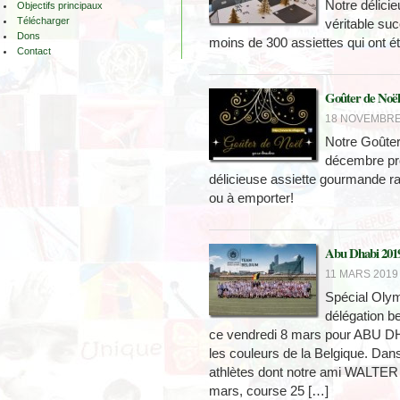
Notre délici
Objectifs principaux
Télécharger
véritable su
Dons
moins de 300 assiettes qui ont ét
Contact
Goûter de Noël
18 NOVEMBRE 
Notre Goûter
décembre pr
délicieuse assiette gourmande rav
ou à emporter!
Abu Dhabi 201
11 MARS 2019 
Spécial Oly
délégation b
ce vendredi 8 mars pour ABU DH
les couleurs de la Belgique. Dans
athlètes dont notre ami WALT
mars, course 25 […]