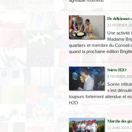
agréable moment!
De délicieuses
23 FÉVRIER 20
Une activité
Madame Brigi
quartiers et membre du Conseil d’
quand la prochaine édition Brigitt
Soirée H2O
9 FÉVRIER 201
Soirée intit
s’est déroulé
toujours fortement attendue et e
H2O
Marche des géa
11 JUIN 2015 1