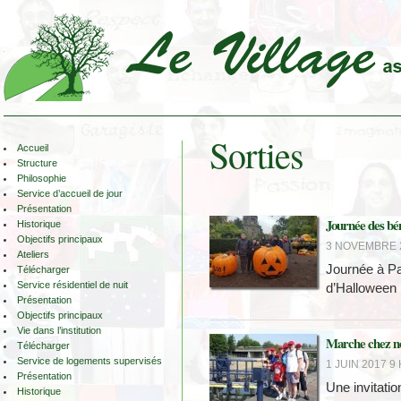
Sorties
Accueil
Structure
Philosophie
Service d’accueil de jour
Présentation
Journée des bé
Historique
Objectifs principaux
3 NOVEMBRE 2
Ateliers
Journée à Pa
Télécharger
Service résidentiel de nuit
d’Halloween
Présentation
Objectifs principaux
Vie dans l’institution
Marche chez no
Télécharger
Service de logements supervisés
1 JUIN 2017 9 
Présentation
Une invitati
Historique