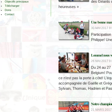
des Géants o
Objectifs principaux
Télécharger
heureuses »
Dons
Contact
Une bonne mar
30 MAI 2017 9 
Participatio
Philippe! Une
Lommel nous vo
26 MAI 2017 9 
Du 24 au 27 
Belgium! Pour
ce n’est pas la porte à côté! L’é
accompagnée de Gaëlle et Grégory
Sylvain, Thomas, Hadrien et Pas
Notre champion 
21 MARS 2017 