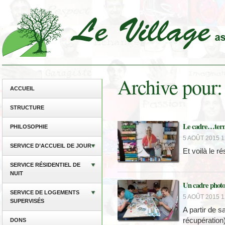
Archive pour:
ACCUEIL
STRUCTURE
Le cadre…term
PHILOSOPHIE
5 AOÛT 2015 1
SERVICE D’ACCUEIL DE JOUR
Et voilà le ré
SERVICE RÉSIDENTIEL DE
NUIT
Un cadre photo
SERVICE DE LOGEMENTS
5 AOÛT 2015 1
SUPERVISÉS
A partir de s
récupération)
DONS