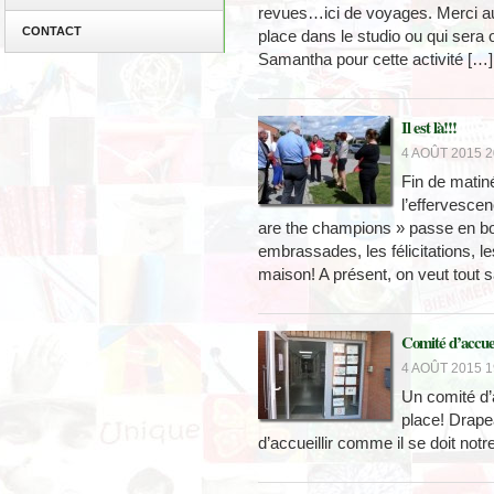
revues…ici de voyages. Merci aux
CONTACT
place dans le studio ou qui sera 
Samantha pour cette activité […]
Il est là!!!
4 AOÛT 2015 2
Fin de matiné
l’effervesce
are the champions » passe en bo
embrassades, les félicitations, le
maison! A présent, on veut tout s
Comité d’accue
4 AOÛT 2015 1
Un comité d’
place! Drape
d’accueillir comme il se doit notr