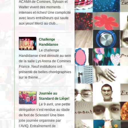
ACAMA de Comines, Sylvain et
Walter vivent des moments
intenses et riches! Une complicité
avec leurs entraîneurs qui saute
aux yeux! Merci au club...
Challenge
Handidanse
Le challenge
Handidanse s’est déroulé au sein
de la salle Lys Arena de Comines
France. Neuf institutions ont
présenté de belles chorégraphies
sur le thème...
Journée au
Standard de Liège!
Le 9 avril, une petite
délégation s’est rendue au stade
de foot de Sclessin! Une bien
jolie journée organisée par
l’AVIQ. Entraînement de