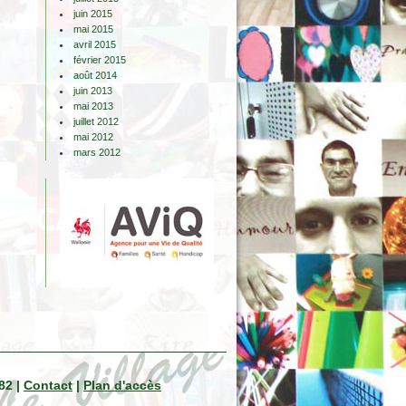
juin 2015
mai 2015
avril 2015
février 2015
août 2014
juin 2013
mai 2013
juillet 2012
mai 2012
mars 2012
82 |
Contact
|
Plan d'accès