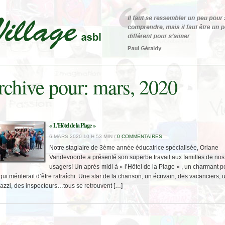
chive pour: mars, 2020
« L’Hôtel de la Plage »
6 MARS 2020 10 H 53 MIN /
0 COMMENTAIRES
Notre stagiaire de 3ème année éducatrice spécialisée, Orlane
Vandevoorde a présenté son superbe travail aux familles de nos
usagers! Un après-midi à « l’Hôtel de la Plage » , un charmant pe
qui mériterait d’être rafraîchi. Une star de la chanson, un écrivain, des vacanciers, 
azzi, des inspecteurs…tous se retrouvent […]