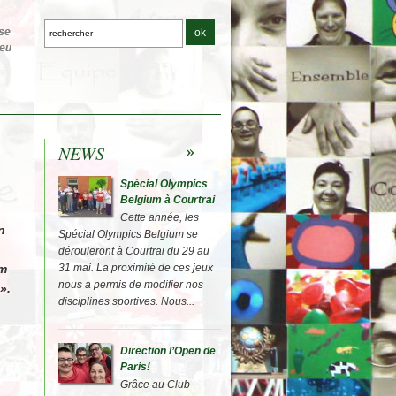
NEWS
Spécial Olympics
Belgium à Courtrai
Cette année, les
n
Spécial Olympics Belgium se
dérouleront à Courtrai du 29 au
um
31 mai. La proximité de ces jeux
nous a permis de modifier nos
».
disciplines sportives. Nous...
Direction l’Open de
Paris!
Grâce au Club