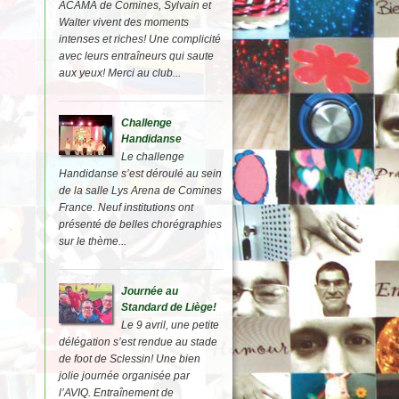
ACAMA de Comines, Sylvain et
Walter vivent des moments
intenses et riches! Une complicité
avec leurs entraîneurs qui saute
aux yeux! Merci au club...
Challenge
Handidanse
Le challenge
Handidanse s’est déroulé au sein
de la salle Lys Arena de Comines
France. Neuf institutions ont
présenté de belles chorégraphies
sur le thème...
Journée au
Standard de Liège!
Le 9 avril, une petite
délégation s’est rendue au stade
de foot de Sclessin! Une bien
jolie journée organisée par
l’AVIQ. Entraînement de