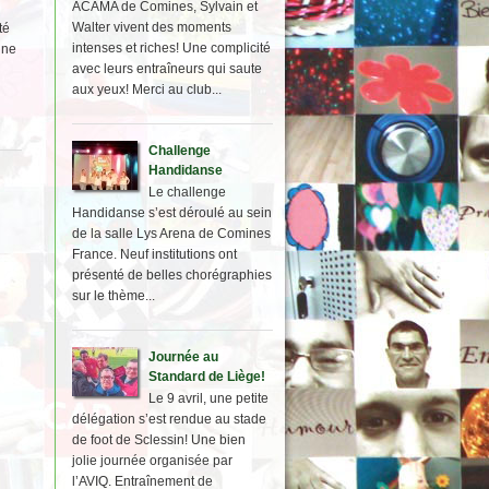
ACAMA de Comines, Sylvain et
Walter vivent des moments
té
intenses et riches! Une complicité
une
avec leurs entraîneurs qui saute
aux yeux! Merci au club...
Challenge
Handidanse
Le challenge
Handidanse s’est déroulé au sein
de la salle Lys Arena de Comines
France. Neuf institutions ont
présenté de belles chorégraphies
sur le thème...
Journée au
Standard de Liège!
Le 9 avril, une petite
délégation s’est rendue au stade
de foot de Sclessin! Une bien
jolie journée organisée par
l’AVIQ. Entraînement de