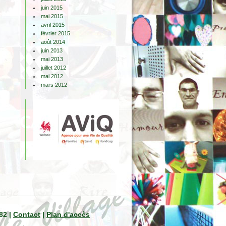
juin 2015
mai 2015
avril 2015
février 2015
août 2014
juin 2013
mai 2013
juillet 2012
mai 2012
mars 2012
82 |
Contact
|
Plan d'accès