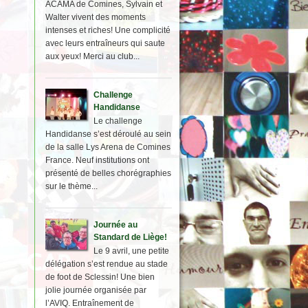
ACAMA de Comines, Sylvain et
Walter vivent des moments
intenses et riches! Une complicité
avec leurs entraîneurs qui saute
aux yeux! Merci au club...
Challenge
Handidanse
Le challenge
Handidanse s’est déroulé au sein
de la salle Lys Arena de Comines
France. Neuf institutions ont
présenté de belles chorégraphies
sur le thème...
Journée au
Standard de Liège!
Le 9 avril, une petite
délégation s’est rendue au stade
de foot de Sclessin! Une bien
jolie journée organisée par
l’AVIQ. Entraînement de