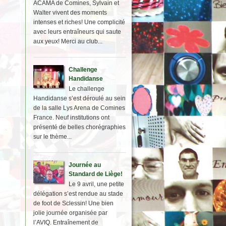
ACAMA de Comines, Sylvain et
Walter vivent des moments
intenses et riches! Une complicité
avec leurs entraîneurs qui saute
aux yeux! Merci au club...
Challenge
Handidanse
Le challenge
Handidanse s’est déroulé au sein
de la salle Lys Arena de Comines
France. Neuf institutions ont
présenté de belles chorégraphies
sur le thème...
Journée au
Standard de Liège!
Le 9 avril, une petite
délégation s’est rendue au stade
de foot de Sclessin! Une bien
jolie journée organisée par
l’AVIQ. Entraînement de