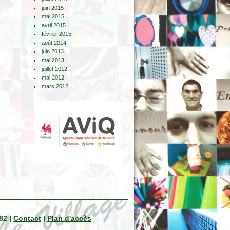
juin 2015
mai 2015
avril 2015
février 2015
août 2014
juin 2013
mai 2013
juillet 2012
mai 2012
mars 2012
82 |
Contact
|
Plan d'accès