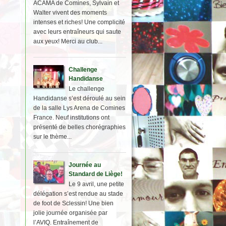
ACAMA de Comines, Sylvain et
Walter vivent des moments
intenses et riches! Une complicité
avec leurs entraîneurs qui saute
aux yeux! Merci au club...
Challenge
Handidanse
Le challenge
Handidanse s’est déroulé au sein
de la salle Lys Arena de Comines
France. Neuf institutions ont
présenté de belles chorégraphies
sur le thème...
Journée au
Standard de Liège!
Le 9 avril, une petite
délégation s’est rendue au stade
de foot de Sclessin! Une bien
jolie journée organisée par
l’AVIQ. Entraînement de