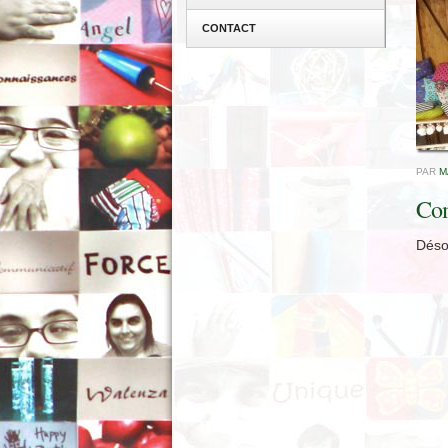
CONTACT
PAR
M
Com
Déso