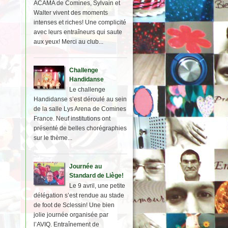
ACAMA de Comines, Sylvain et
Walter vivent des moments
intenses et riches! Une complicité
avec leurs entraîneurs qui saute
aux yeux! Merci au club...
Challenge
Handidanse
Le challenge
Handidanse s’est déroulé au sein
de la salle Lys Arena de Comines
France. Neuf institutions ont
présenté de belles chorégraphies
sur le thème...
Journée au
Standard de Liège!
Le 9 avril, une petite
délégation s’est rendue au stade
de foot de Sclessin! Une bien
jolie journée organisée par
l’AVIQ. Entraînement de