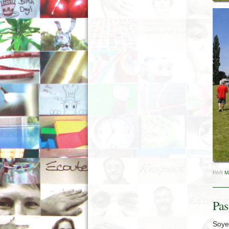
PAR
M
Pas
Soyez