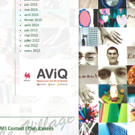
juin 2015
mai 2015
avril 2015
février 2015
août 2014
juin 2013
mai 2013
juillet 2012
mai 2012
mars 2012
82 |
Contact
|
Plan d'accès