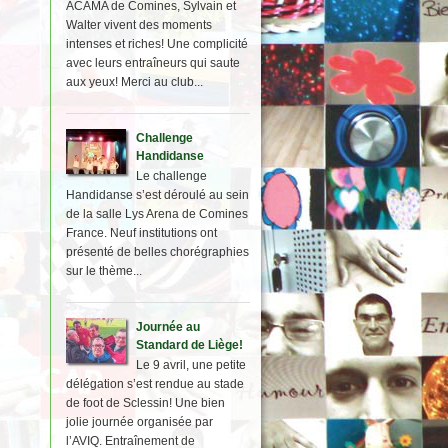
ACAMA de Comines, Sylvain et
Walter vivent des moments
intenses et riches! Une complicité
avec leurs entraîneurs qui saute
aux yeux! Merci au club...
Challenge
Handidanse
Le challenge
Handidanse s’est déroulé au sein
de la salle Lys Arena de Comines
France. Neuf institutions ont
présenté de belles chorégraphies
sur le thème...
Journée au
Standard de Liège!
Le 9 avril, une petite
délégation s’est rendue au stade
de foot de Sclessin! Une bien
jolie journée organisée par
l’AVIQ. Entraînement de