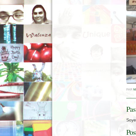
PAR
M
Pas
Soyez
Pos