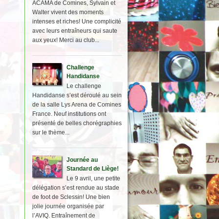
ACAMA de Comines, Sylvain et
Walter vivent des moments
intenses et riches! Une complicité
avec leurs entraîneurs qui saute
aux yeux! Merci au club...
Challenge
Handidanse
Le challenge
Handidanse s’est déroulé au sein
de la salle Lys Arena de Comines
France. Neuf institutions ont
présenté de belles chorégraphies
sur le thème...
Journée au
Standard de Liège!
Le 9 avril, une petite
délégation s’est rendue au stade
de foot de Sclessin! Une bien
jolie journée organisée par
l’AVIQ. Entraînement de