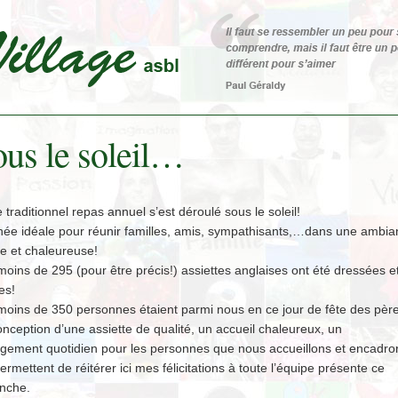
us le soleil…
 traditionnel repas annuel s’est déroulé sous le soleil!
née idéale pour réunir familles, amis, sympathisants,…dans une ambia
le et chaleureuse!
oins de 295 (pour être précis!) assiettes anglaises ont été dressées e
es!
moins de 350 personnes étaient parmi nous en ce jour de fête des père
nception d’une assiette de qualité, un accueil chaleureux, un
gement quotidien pour les personnes que nous accueillons et encadro
rmettent de réitérer ici mes félicitations à toute l’équipe présente ce
nche.