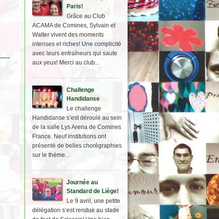
Paris!
Grâce au Club
ACAMA de Comines, Sylvain et
Walter vivent des moments
intenses et riches! Une complicité
avec leurs entraîneurs qui saute
aux yeux! Merci au club...
Challenge
Handidanse
Le challenge
Handidanse s’est déroulé au sein
de la salle Lys Arena de Comines
France. Neuf institutions ont
présenté de belles chorégraphies
sur le thème...
Journée au
Standard de Liège!
Le 9 avril, une petite
délégation s’est rendue au stade