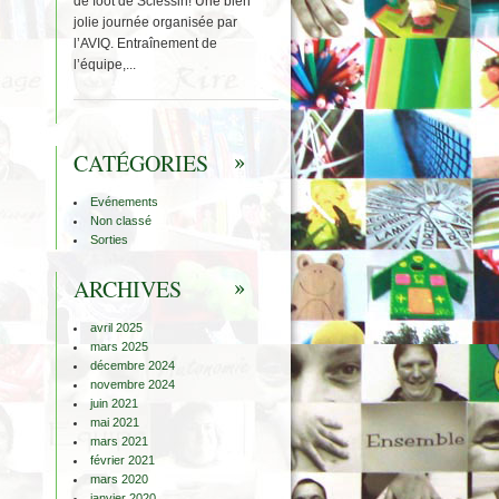
de foot de Sclessin! Une bien
jolie journée organisée par
l’AVIQ. Entraînement de
l’équipe,...
CATÉGORIES
Evénements
Non classé
Sorties
ARCHIVES
avril 2025
mars 2025
décembre 2024
novembre 2024
juin 2021
mai 2021
mars 2021
février 2021
mars 2020
janvier 2020