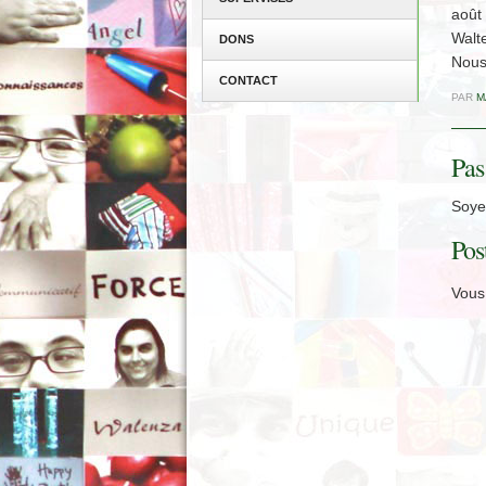
août
Walte
DONS
Nous
CONTACT
PAR
M
Pas
Soyez
Pos
Vous