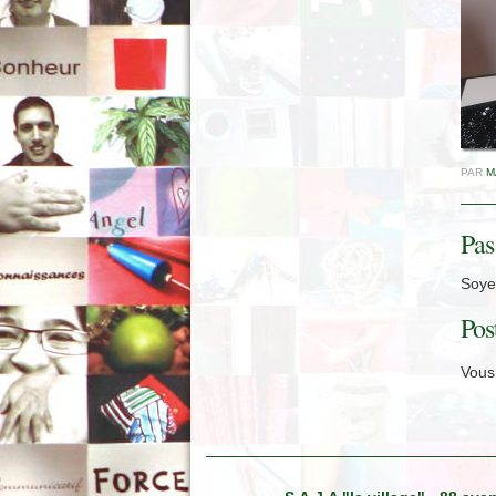
PAR
M
Pas
Soyez
Pos
Vous