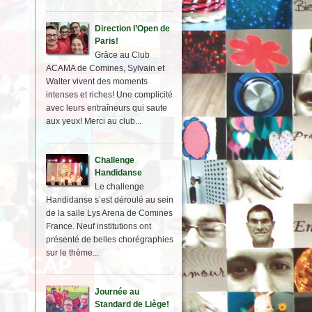
Direction l’Open de
Paris!
Grâce au Club
ACAMA de Comines, Sylvain et
Walter vivent des moments
intenses et riches! Une complicité
avec leurs entraîneurs qui saute
aux yeux! Merci au club...
Challenge
Handidanse
Le challenge
Handidanse s’est déroulé au sein
de la salle Lys Arena de Comines
France. Neuf institutions ont
présenté de belles chorégraphies
sur le thème...
Journée au
Standard de Liège!