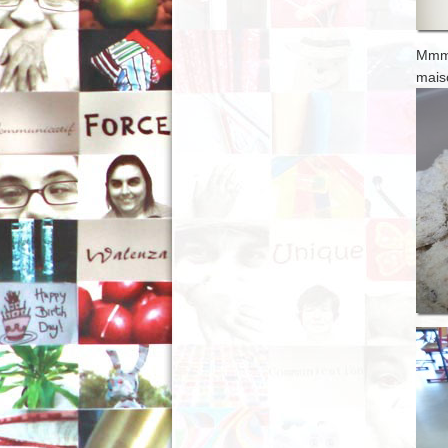
Mmmm
mais