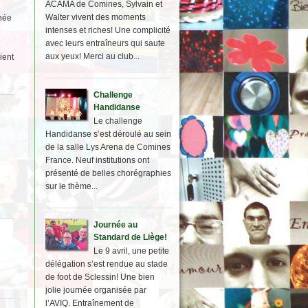
ACAMA de Comines, Sylvain et
Walter vivent des moments
rnée
intenses et riches! Une complicité
avec leurs entraîneurs qui saute
aux yeux! Merci au club...
ient
Challenge
Handidanse
Le challenge
Handidanse s’est déroulé au sein
de la salle Lys Arena de Comines
France. Neuf institutions ont
présenté de belles chorégraphies
sur le thème...
Journée au
Standard de Liège!
Le 9 avril, une petite
délégation s’est rendue au stade
de foot de Sclessin! Une bien
jolie journée organisée par
l’AVIQ. Entraînement de