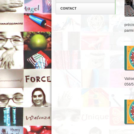
CONTACT
préci
parmi
Valise
056/5