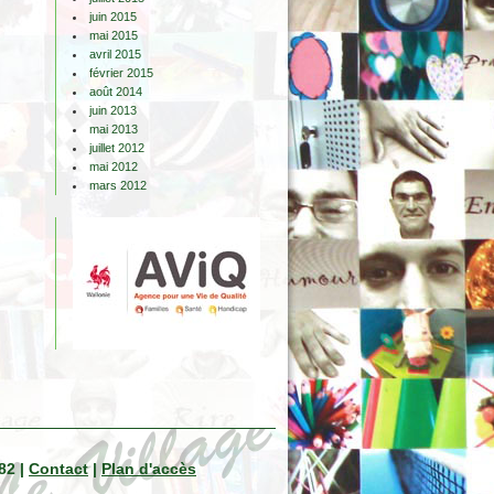
juin 2015
mai 2015
avril 2015
février 2015
août 2014
juin 2013
mai 2013
juillet 2012
mai 2012
mars 2012
82 |
Contact
|
Plan d'accès