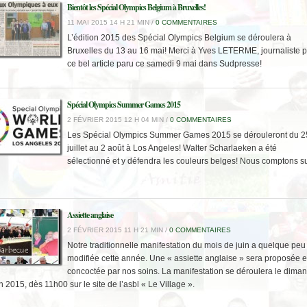
Bientôt les Spécial Olympics Belgium à Bruxelles!
11 MAI 2015 14 H 21 MIN /
0 COMMENTAIRES
L’édition 2015 des Spécial Olympics Belgium se déroulera à
Bruxelles du 13 au 16 mai! Merci à Yves LETERME, journaliste 
ce bel article paru ce samedi 9 mai dans Sudpresse!
Spécial Olympics Summer Games 2015
2 FÉVRIER 2015 12 H 04 MIN /
0 COMMENTAIRES
Les Spécial Olympics Summer Games 2015 se dérouleront du 2
juillet au 2 août à Los Angeles! Walter Scharlaeken a été
sélectionné et y défendra les couleurs belges! Nous comptons s
Assiette anglaise
2 FÉVRIER 2015 11 H 21 MIN /
0 COMMENTAIRES
Notre traditionnelle manifestation du mois de juin a quelque peu
modifiée cette année. Une « assiette anglaise » sera proposée e
concoctée par nos soins. La manifestation se déroulera le dima
n 2015, dès 11h00 sur le site de l’asbl « Le Village ».