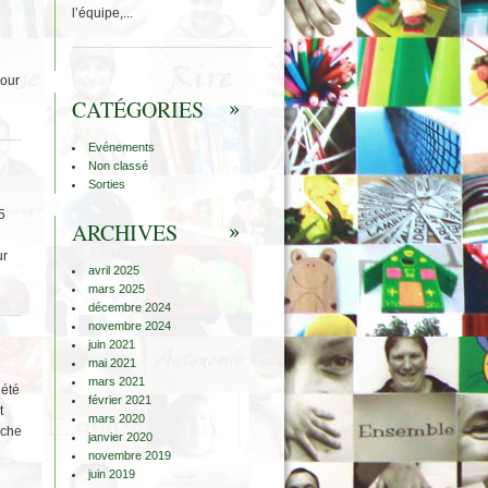
l’équipe,...
pour
CATÉGORIES
Evénements
Non classé
Sorties
5
ARCHIVES
ur
avril 2025
mars 2025
décembre 2024
novembre 2024
juin 2021
mai 2021
mars 2021
 été
février 2021
t
mars 2020
nche
janvier 2020
novembre 2019
juin 2019