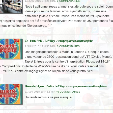
14 JUIN 2015 9 H 26 MIN /
0 COMMENTAIRES
Notre traditionnel repas annuel s’est déroulé sous le soleil! Jou
idéale pour réunir familles, amis, sympathisants,…dans une
ambiance joviale et chaleureuse! Pas moins de 295 (pour être
s!) assiettes anglaises ont été dressées et servies! Pas moins de 350 personnes éta
 nous en ce jour de fête des pères. […]
Ce 14 juin, l’asbl « Le Village » vous propose son assiette anglaise!
9 JUIN 2015 14 H 55 MIN /
0 COMMENTAIRES
Une magnifique tombola « Made In London » :Chèque cadeau
d’une valeur de 250€- destination Londres/ VTT (Cycles Menet)/
Tapis/ Entrées pour le centre d’interprétation Plugstreet 14-18/
/ Composition/ Bouteille de Wisky/Parure de draps. Pour toutes réservations :
5.79.82 ou centrelevillage@skynet.be Au plaisir de vous y retrouver!
Dimanche 14 juin : L’asbl « Le Village » vous propose son « assiette anglaise »
21 MAI 2015 10 H 52 MIN /
0 COMMENTAIRES
Un rendez-vous à ne pas manquer….