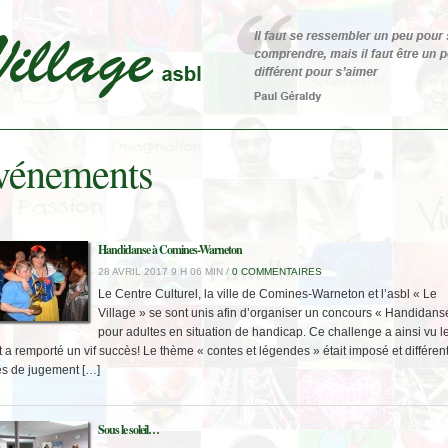
vénements
Handidanse à Comines-Warneton
28 AVRIL 2017 9 H 06 MIN /
0 COMMENTAIRES
Le Centre Culturel, la ville de Comines-Warneton et l’asbl « Le
Village » se sont unis afin d’organiser un concours « Handidans
pour adultes en situation de handicap. Ce challenge a ainsi vu l
t a remporté un vif succès! Le thème « contes et légendes » était imposé et différen
res de jugement […]
Sous le soleil…