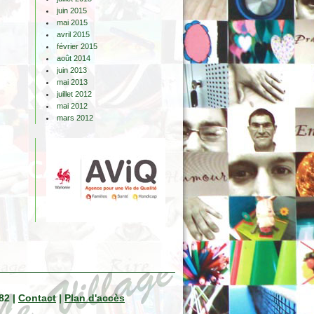
juin 2015
mai 2015
avril 2015
février 2015
août 2014
juin 2013
mai 2013
juillet 2012
mai 2012
mars 2012
82 |
Contact
|
Plan d'accès