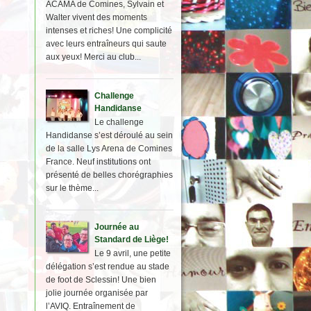
ACAMA de Comines, Sylvain et
Walter vivent des moments
intenses et riches! Une complicité
avec leurs entraîneurs qui saute
aux yeux! Merci au club...
Challenge
Handidanse
Le challenge
Handidanse s’est déroulé au sein
de la salle Lys Arena de Comines
France. Neuf institutions ont
présenté de belles chorégraphies
sur le thème...
Journée au
Standard de Liège!
Le 9 avril, une petite
délégation s’est rendue au stade
de foot de Sclessin! Une bien
jolie journée organisée par
l’AVIQ. Entraînement de