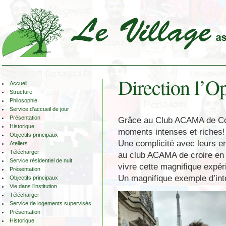
Direction l’Op
Accueil
Structure
Philosophie
Service d’accueil de jour
Présentation
Grâce au Club ACAMA de Com
Historique
moments intenses et riches!
Objectifs principaux
Une complicité avec leurs en
Ateliers
Télécharger
au club ACAMA de croire en eu
Service résidentiel de nuit
vivre cette magnifique expér
Présentation
Un magnifique exemple d’inté
Objectifs principaux
Vie dans l’institution
Télécharger
Service de logements supervisés
Présentation
Historique