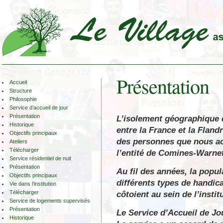
Présentation
Accueil
Structure
Philosophie
Service d’accueil de jour
Présentation
L’isolement géographique 
Historique
entre la France et la Fland
Objectifs principaux
des personnes que nous acc
Ateliers
Télécharger
l’entité de Comines-Warne
Service résidentiel de nuit
Présentation
Au fil des années, la popula
Objectifs principaux
différents types de handic
Vie dans l’institution
Télécharger
côtoient au sein de l’instit
Service de logements supervisés
Présentation
Le Service d’Accueil de Jou
Historique