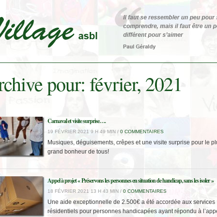
chive pour: février, 2021
Carnaval et visite surprise….
19 FÉVRIER 2021 9 H 49 MIN /
0 COMMENTAIRES
Musiques, déguisements, crêpes et une visite surprise pour le pl
grand bonheur de tous!
Appel à projet « Préservons les personnes en situation de handicap, sans les isoler »
18 FÉVRIER 2021 13 H 43 MIN /
0 COMMENTAIRES
Une aide exceptionnelle de 2.500€ a été accordée aux services
résidentiels pour personnes handicapées ayant répondu à l’app