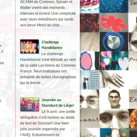
ACAMA de Comines, Sylvain et
Walter vivent des moments
intenses et riches! Une complicité
avec leurs entraîneurs qui saute
aux yeux! Merci au club...
Challenge
»
Handidanse
 il
Le challenge
Handidanse s’est déroulé au sein
our
de la salle Lys Arena de Comines
France. Neuf institutions ont
présenté de belles chorégraphies
sur le thème...
Journée au
s
Standard de Liège!
Le 9 avril, une petite
délégation s’est rendue au stade
de foot de Sclessin! Une bien
jolie journée organisée par
l’AVIQ. Entraînement de