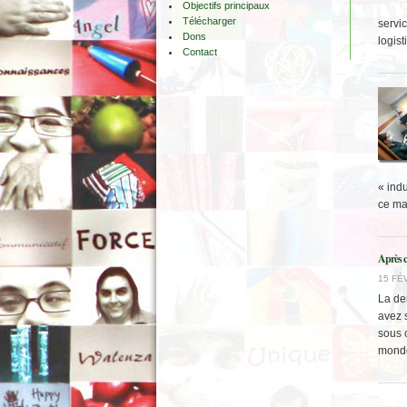
Objectifs principaux
Télécharger
servi
Dons
logist
Contact
« indu
ce mat
Après ce
15 FÉV
La de
avez s
sous c
monde