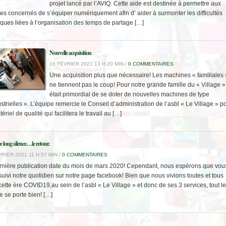
projet lancé par l’AVIQ. Cette aide est destinée à permettre aux
ces concernés de s’équiper numériquement afin d’ aider à surmonter les difficultés
iques liées à l’organisation des temps de partage […]
Nouvelle acquisition
16 FÉVRIER 2021 13 H 20 MIN /
0 COMMENTAIRES
Une acquisition plus que nécessaire! Les machines « familiales 
ne tiennent pas le coup! Pour notre grande famille du « Village »,
était primordial de se doter de nouvelles machines de type
strielles ». L’équipe remercie le Conseil d’administration de l’asbl « Le Village » p
ériel de qualité qui facilitera le travail au […]
 long silence…le retour.
RIER 2021 11 H 57 MIN /
0 COMMENTAIRES
rnière publication date du mois de mars 2020! Cependant, nous espérons que vou
uivi notre quotidien sur notre page facebook! Bien que nous vivions toutes et tous
ette ère COVID19,au sein de l’asbl « Le Village » et donc de ses 3 services, tout le
 se porte bien! […]