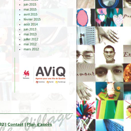
juin 2015
mai 2015
avril 2015
février 2015
août 2014
juin 2013
mai 2013
juillet 2012
mai 2012
mars 2012
82 |
Contact
|
Plan d'accès